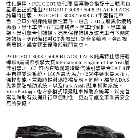
性化選擇，PEUGEOT總代理 寶嘉聯合搭配十三號黑色
星期五正式推出PEUGEOT 3008 / 5008 BLACK PACK
純黑特仕版，PEUGEOT 3008 / 5008 GT車型指定車
色，全車外觀採純黑個性套件，包含：3D立體黑化鍍鉻
獅徽、黑化車型 / GT式樣銘牌、黑車門窗框、黑車頂
架、黑引擎蓋側飾條、亮黑保桿飾條及炫黑車門下側防
護飾板，更配備19吋GT專屬黑化鋁合金輪圈，強烈視
覺震撼，饒富獅王侵略般戰鬥氣息。
PEUGEOT 3008 / 5008 BLACK PACK純黑特仕版搭載
蟬聯8屆國際引擎大賞International Engine of the Year最
佳引擎之1.6升缸內直噴渦輪增壓汽油引擎結合EAT 8速
手自排變速系統，180匹最大馬力 / 250牛頓米最大扭力
強悍動能，兼顧順暢淋漓換檔反應。同時，標配ADAS
先進駕駛輔助系統，以及Park Assist駐車輔助系統、
VisioPark前 / 後方多模式環景駐車輔助系統等，以完善
駕駛輔助有效提升行車便利性，更為守護全車乘員安全
無所妥協。